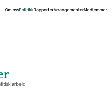
Om oss
Politikk
Rapporter
Arrangementer
Medlemmer
er
tisk arbeid,