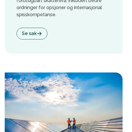
forutsigbart skattenivå, inkludert bedre
ordninger for opsjoner og internasjonal
spisskompetanse.
Se sak