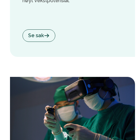
høyt vekstpotensial.
Se sak