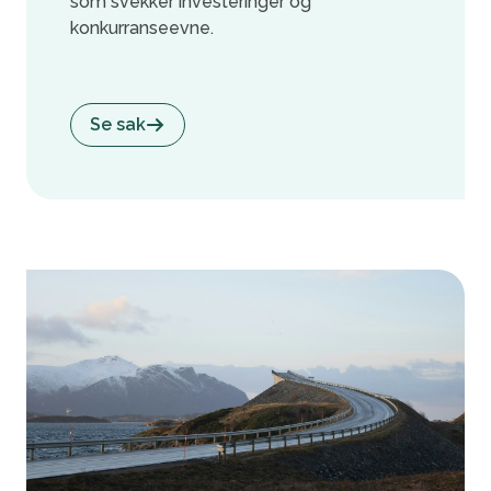
som svekker investeringer og
konkurranseevne.
Se sak