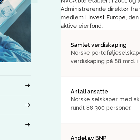
NVCA ble etablert i 2001 og
Administrerende direktør fra 
medlem i
Invest Europe
, den
aktive eierfond.
Samlet verdiskaping
Norske porteføljeselska
verdiskaping på 88 mrd. i
Antall ansatte
Norske selskaper med akt
rundt 88 300 personer.
Andel av BNP