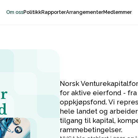
Om oss
Politikk
Rapporter
Arrangementer
Medlemmer
Norsk Venturekapitalfo
r
for aktive eierfond - fra
oppkjøpsfond. Vi repre
d
hele landet og arbeider 
tilgang til kapital, ko
rammebetingelser.