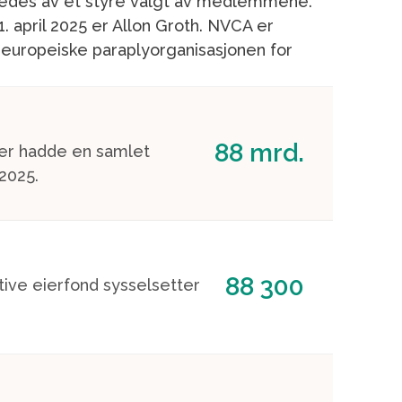
 ledes av et styre valgt av medlemmene.
1. april 2025 er Allon Groth. NVCA er
 europeiske paraplyorganisasjonen for
88 mrd.
per hadde en samlet
 2025.
88 300
ive eierfond sysselsetter