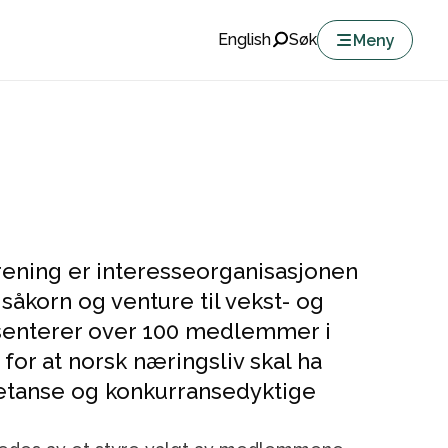
English
Søk
Meny
rening er interesseorganisasjonen
 såkorn og venture til vekst- og
senterer over 100 medlemmer i
for at norsk næringsliv skal ha
mpetanse og konkurransedyktige