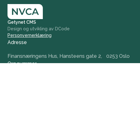
Getynet CMS
Design og utvikling av DCode
Personvernerklæring
Adresse
Finansnæringens Hus, Hansteens gate 2, 0253 Oslo
Org.nummer
984 379 846
+47 932 51 124
office@nvca.no
LinkedIn
Nyhetsbrev
Hold deg oppdatert og få tidlig tilgang til våre