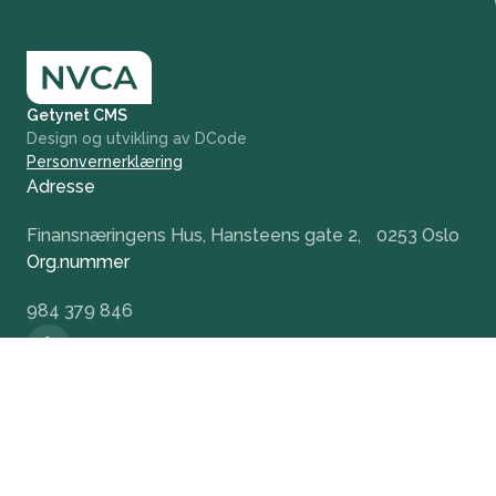
Getynet CMS
Design og utvikling av DCode
Personvernerklæring
Adresse
Finansnæringens Hus, Hansteens gate 2, 0253 Oslo
Org.nummer
984 379 846
+47 932 51 124
office@nvca.no
LinkedIn