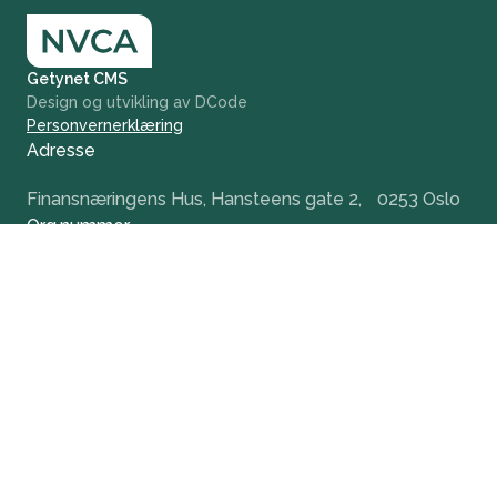
Getynet CMS
Design og utvikling av DCode
Personvernerklæring
Adresse
Finansnæringens Hus, Hansteens gate 2, 0253 Oslo
Org.nummer
984 379 846
+47 932 51 124
office@nvca.no
LinkedIn
Nyhetsbrev
Hold deg oppdatert og få tidlig tilgang til våre