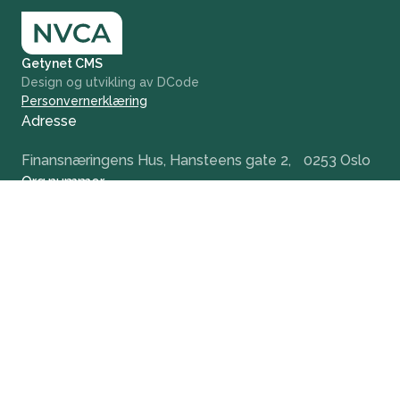
Getynet CMS
Design og utvikling av DCode
Personvernerklæring
Adresse
Finansnæringens Hus, Hansteens gate 2, 0253 Oslo
Org.nummer
984 379 846
+47 932 51 124
office@nvca.no
LinkedIn
Nyhetsbrev
Hold deg oppdatert og få tidlig tilgang til våre