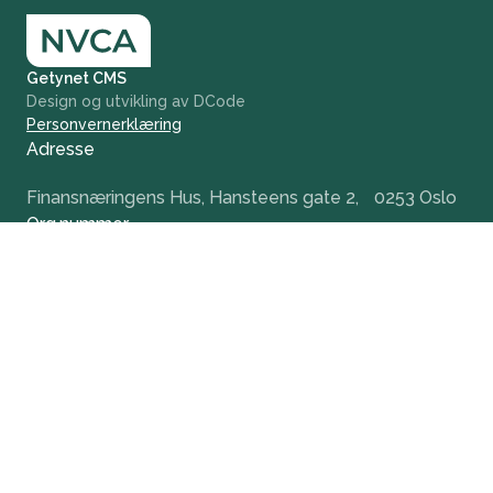
Getynet CMS
Design og utvikling av DCode
Personvernerklæring
Adresse
Finansnæringens Hus, Hansteens gate 2, 0253 Oslo
Org.nummer
984 379 846
+47 932 51 124
office@nvca.no
LinkedIn
Nyhetsbrev
Hold deg oppdatert og få tidlig tilgang til våre