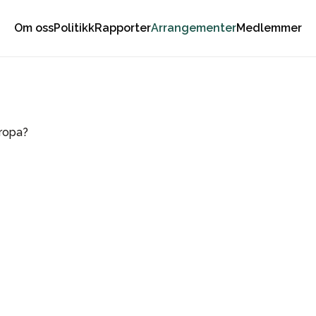
Om oss
Politikk
Rapporter
Arrangementer
Medlemmer
uropa?