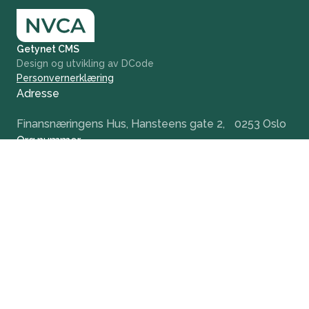
Getynet CMS
Design og utvikling av DCode
Personvernerklæring
Adresse
Finansnæringens Hus, Hansteens gate 2, 0253 Oslo
Org.nummer
984 379 846
+47 932 51 124
office@nvca.no
LinkedIn
Nyhetsbrev
Hold deg oppdatert og få tidlig tilgang til våre