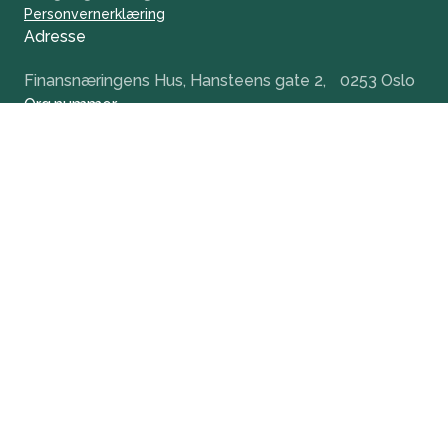
Personvernerklæring
Adresse
Finansnæringens Hus, Hansteens gate 2, 0253 Oslo
Org.nummer
984 379 846
+47 932 51 124
office@nvca.no
LinkedIn
Nyhetsbrev
Hold deg oppdatert og få tidlig tilgang til våre
arrangementer.
Meld på nyhetsbrev