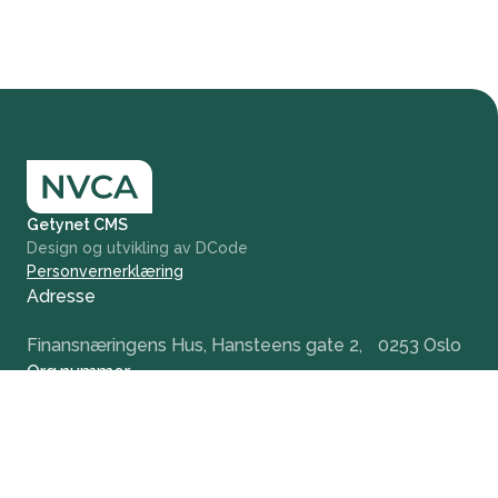
Getynet CMS
Design og utvikling av DCode
Personvernerklæring
Adresse
Finansnæringens Hus, Hansteens gate 2, 0253 Oslo
Org.nummer
984 379 846
+47 932 51 124