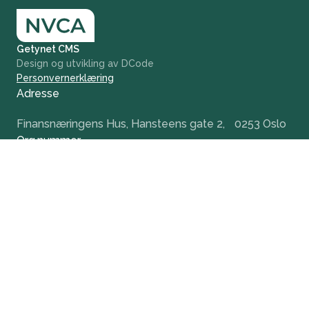
Getynet CMS
Design og utvikling av DCode
Personvernerklæring
Adresse
Finansnæringens Hus, Hansteens gate 2, 0253 Oslo
Org.nummer
984 379 846
+47 932 51 124
office@nvca.no
LinkedIn
Nyhetsbrev
Hold deg oppdatert og få tidlig tilgang til våre