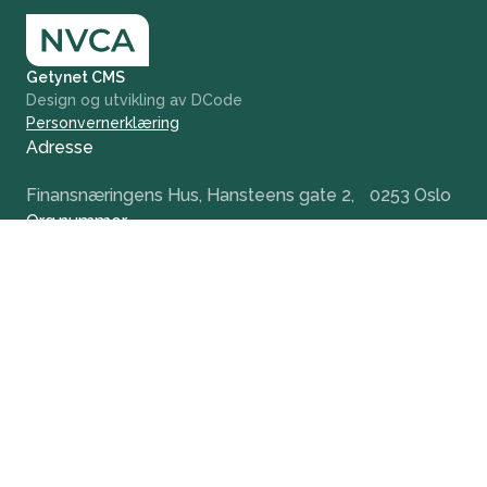
Getynet CMS
Design og utvikling av DCode
Personvernerklæring
Adresse
Finansnæringens Hus, Hansteens gate 2, 0253 Oslo
Org.nummer
984 379 846
+47 932 51 124
office@nvca.no
LinkedIn
Nyhetsbrev
Hold deg oppdatert og få tidlig tilgang til våre