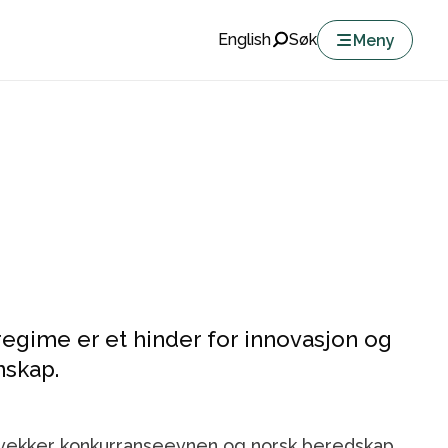
English
Søk
Meny
egime er et hinder for innovasjon og
nskap.
vekker konkurranseevnen og norsk beredskap,