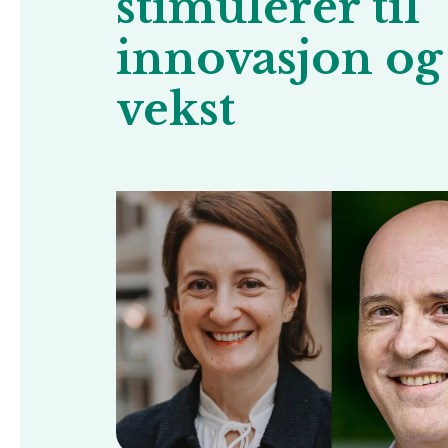
stimulerer til
innovasjon og
vekst