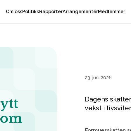
Om oss
Politikk
Rapporter
Arrangementer
Medlemmer
23. juni 2026
ytt
Dagens skatter
vekst i livsvite
 som
Formuesskatten s