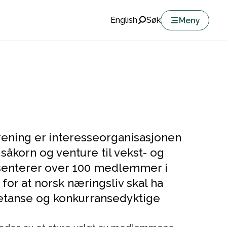
English
Søk
Meny
rening er interesseorganisasjonen
 såkorn og venture til vekst- og
senterer over 100 medlemmer i
for at norsk næringsliv skal ha
mpetanse og konkurransedyktige