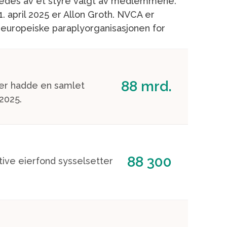
 ledes av et styre valgt av medlemmene.
1. april 2025 er Allon Groth. NVCA er
 europeiske paraplyorganisasjonen for
88 mrd.
per hadde en samlet
 2025.
88 300
ive eierfond sysselsetter