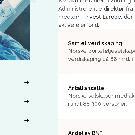
NVCA ble etablert i 2001 og
Administrerende direktør fra 
medlem i
Invest Europe
, den
aktive eierfond.
Samlet verdiskaping
Norske porteføljeselska
verdiskaping på 88 mrd. i
Antall ansatte
Norske selskaper med akt
rundt 88 300 personer.
Andel av BNP