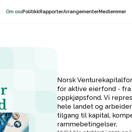
Om oss
Politikk
Rapporter
Arrangementer
Medlemmer
Norsk Venturekapitalfo
r
for aktive eierfond - fra
oppkjøpsfond. Vi repre
d
hele landet og arbeider 
tilgang til kapital, ko
rammebetingelser.