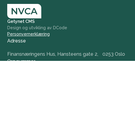
Getynet CMS
Design og utvikling av DCode
Personvernerklæring
Adresse
Finansnæringens Hus, Hansteens gate 2, 0253 Oslo
Org.nummer
984 379 846
+47 932 51 124
office@nvca.no
LinkedIn
Nyhetsbrev
Hold deg oppdatert og få tidlig tilgang til våre